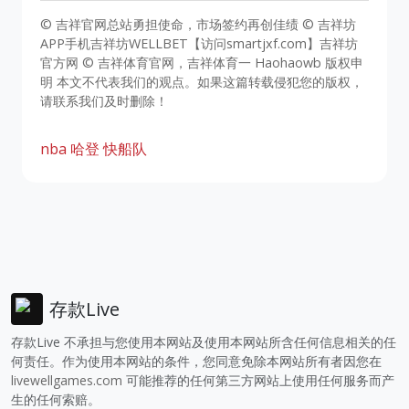
© 吉祥官网总站勇担使命，市场签约再创佳绩 © 吉祥坊
APP手机吉祥坊WELLBET【访问smartjxf.com】吉祥坊
官方网 © 吉祥体育官网，吉祥体育一 Haohaowb 版权申
明 本文不代表我们的观点。如果这篇转载侵犯您的版权，
请联系我们及时删除！
nba
哈登
快船队
存款Live
存款Live 不承担与您使用本网站及使用本网站所含任何信息相关的任
何责任。作为使用本网站的条件，您同意免除本网站所有者因您在
livewellgames.com
可能推荐的任何第三方网站上使用任何服务而产
生的任何索赔。