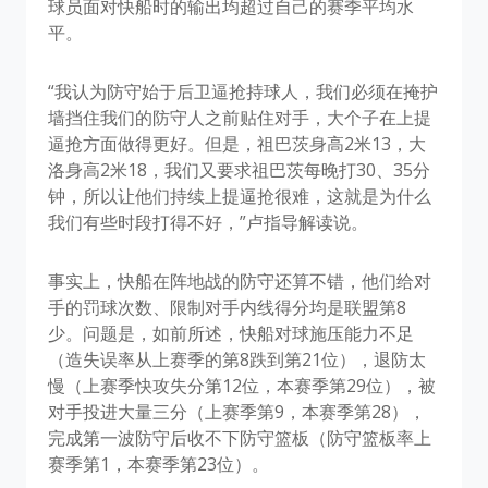
球员面对快船时的输出均超过自己的赛季平均水
平。
“我认为防守始于后卫逼抢持球人，我们必须在掩护
墙挡住我们的防守人之前贴住对手，大个子在上提
逼抢方面做得更好。但是，祖巴茨身高2米13，大
洛身高2米18，我们又要求祖巴茨每晚打30、35分
钟，所以让他们持续上提逼抢很难，这就是为什么
我们有些时段打得不好，”卢指导解读说。
事实上，快船在阵地战的防守还算不错，他们给对
手的罚球次数、限制对手内线得分均是联盟第8
少。问题是，如前所述，快船对球施压能力不足
（造失误率从上赛季的第8跌到第21位），退防太
慢（上赛季快攻失分第12位，本赛季第29位），被
对手投进大量三分（上赛季第9，本赛季第28），
完成第一波防守后收不下防守篮板（防守篮板率上
赛季第1，本赛季第23位）。