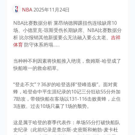
NBA
2025年11月24日
NBA比赛数据分析 莱昂纳德脚踝扭伤连续缺席10
场、小德里克-琼斯受伤长期缺席、NBA比赛数据分
析 比尔报销其他新援要么无法融入要么太老、
吉祥
体育
防守体系坍塌……
当种种不利因素将快船推入绝境，詹姆斯-哈登成了
快船唯一的救命稻草。
“登走不欠”？36岁的哈登选择“登峰造极”。面对黄
蜂，哈登命中平生涯纪录的10记三分狂砍55分外加
7助攻，带领快船在客场以131-116击败黄蜂，止住
3连败、过去10场只赢了1场的颓势。
这是属于哈登的赛季代表作：单场55分打破快船队
史纪录（此前纪录是查尔斯-史密斯和鲍勃-麦卡杜