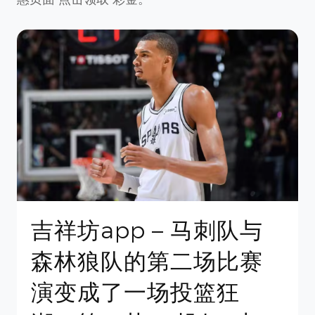
吉祥坊app – 马刺队与
森林狼队的第二场比赛
演变成了一场投篮狂