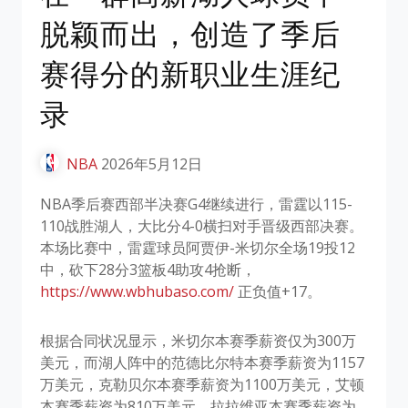
脱颖而出，创造了季后
赛得分的新职业生涯纪
录
NBA
2026年5月12日
NBA季后赛西部半决赛G4继续进行，雷霆以115-
110战胜湖人，大比分4-0横扫对手晋级西部决赛。
本场比赛中，雷霆球员阿贾伊-米切尔全场19投12
中，砍下28分3篮板4助攻4抢断，
https://www.wbhubaso.com/
正负值+17。
根据合同状况显示，米切尔本赛季薪资仅为300万
美元，而湖人阵中的范德比尔特本赛季薪资为1157
万美元，克勒贝尔本赛季薪资为1100万美元，艾顿
本赛季薪资为810万美元，拉拉维亚本赛季薪资为