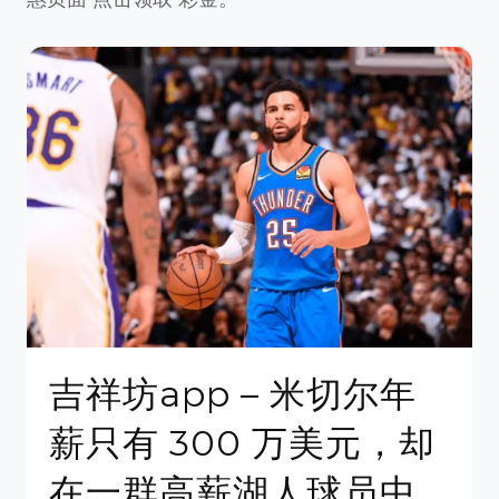
吉祥坊app – 米切尔年
薪只有 300 万美元，却
在一群高薪湖人球员中