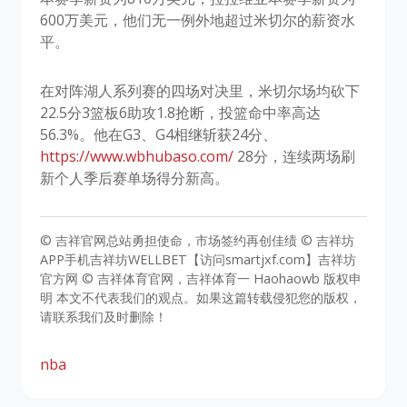
600万美元，他们无一例外地超过米切尔的薪资水
平。
在对阵湖人系列赛的四场对决里，米切尔场均砍下
22.5分3篮板6助攻1.8抢断，投篮命中率高达
56.3%。他在G3、G4相继斩获24分、
https://www.wbhubaso.com/
28分，连续两场刷
新个人季后赛单场得分新高。
© 吉祥官网总站勇担使命，市场签约再创佳绩 © 吉祥坊
APP手机吉祥坊WELLBET【访问smartjxf.com】吉祥坊
官方网 © 吉祥体育官网，吉祥体育一 Haohaowb 版权申
明 本文不代表我们的观点。如果这篇转载侵犯您的版权，
请联系我们及时删除！
nba