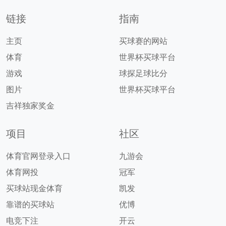
链接
指南
主页
买球赛的网站
体育
世界杯买球平台
游戏
球探足球比分
图片
世界杯买球平台
吉祥独家奖金
项目
社区
体育官网登录入口
九游会
体育网投
冠军
买球站现金体育
凯发
靠谱的买球站
优博
电竞下注
开云