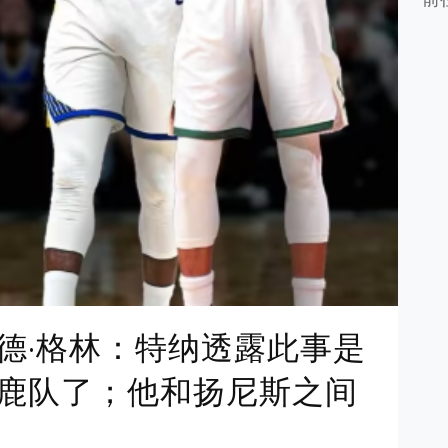
雷蒙德·格林：特纳透露此事是
鹿队了；他和扬尼斯之间