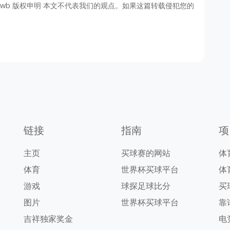
aowb 版权申明 本文不代表我们的观点。如果这篇转载侵犯您的
链接
指南
项
主页
买球赛的网站
体
体育
世界杯买球平台
体
游戏
球探足球比分
买
图片
世界杯买球平台
靠
吉祥独家奖金
电