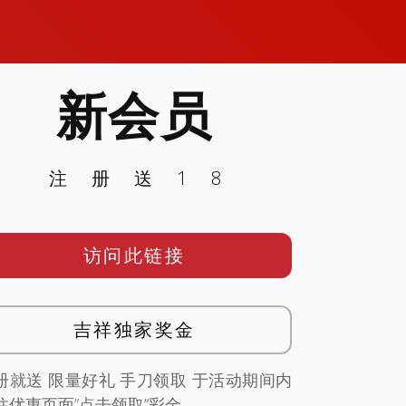
新会员
注册送18
访问此链接
吉祥独家奖金
册就送 限量好礼 手刀领取 于活动期间内
往优惠页面”点击领取”彩金。