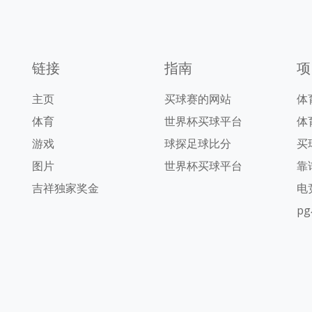
链接
指南
项
主页
买球赛的网站
体
体育
世界杯买球平台
体
游戏
球探足球比分
买
图片
世界杯买球平台
靠
吉祥独家奖金
电
p