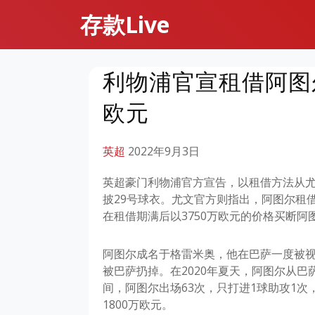
存款Live
利物浦官宣租借阿图尔
欧元
英超
2022年9月3日
英超豪门利物浦官方宣告，以租借方法从
披29号球衣。尤文官方则指出，阿图尔租借
在租借期满后以3750万欧元的价格买断阿
阿图尔成名于格雷米奥，他在巴萨一度被
被巴萨扔掉。在2020年夏天，阿图尔从巴
间，阿图尔出场63次，只打进1球助攻1
1800万欧元。