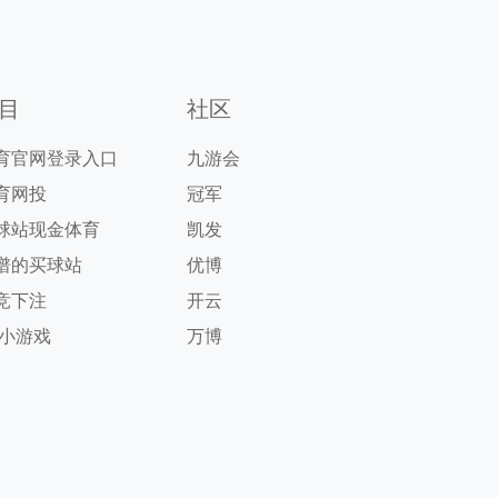
目
社区
育官网登录入口
九游会
育网投
冠军
球站现金体育
凯发
谱的买球站
优博
竞下注
开云
g小游戏
万博