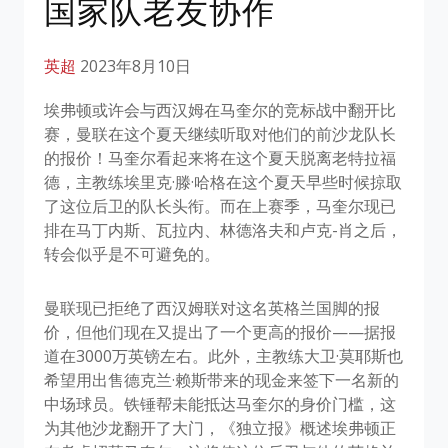
国家队老友协作
英超
2023年8月10日
埃弗顿或许会与西汉姆在马奎尔的竞标战中翻开比
赛，曼联在这个夏天继续听取对他们的前沙龙队长
的报价！马奎尔看起来将在这个夏天脱离老特拉福
德，主教练埃里克·滕·哈格在这个夏天早些时候掠取
了这位后卫的队长头衔。而在上赛季，马奎尔现已
排在马丁内斯、瓦拉内、林德洛夫和卢克-肖之后，
转会似乎是不可避免的。
曼联现已拒绝了西汉姆联对这名英格兰国脚的报
价，但他们现在又提出了一个更高的报价——据报
道在3000万英镑左右。此外，主教练大卫·莫耶斯也
希望用出售德克兰·赖斯带来的现金来签下一名新的
中场球员。铁锤帮未能抵达马奎尔的身价门槛，这
为其他沙龙翻开了大门，《独立报》概述埃弗顿正