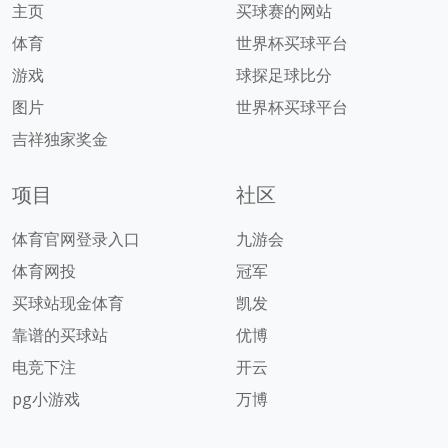
主页
买球赛的网站
体育
世界杯买球平台
游戏
球探足球比分
图片
世界杯买球平台
吉祥独家奖金
项目
社区
体育官网登录入口
九游会
体育网投
冠军
买球站现金体育
凯发
靠谱的买球站
优博
电竞下注
开云
pg小游戏
万博