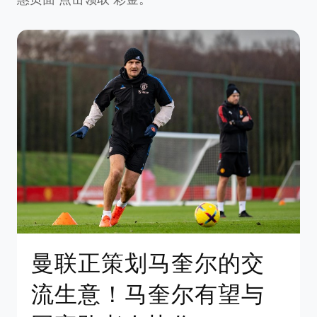
曼联正策划马奎尔的交
流生意！马奎尔有望与