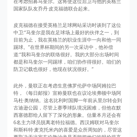
在考虑招募马奎尔。这将使这位后卫与他的英格兰
国家队队友乔丹·皮克福德联合起来。
皮克福德在接受英格兰足球网站采访时谈到了这位
中卫:“马奎尔是我在足球场上最好的伙伴之一，到
目前为止，我在英格兰的职业生涯中一向和他一同
踢球。”在世界杯期间的另一次采访中，他补偿
道:“我和马奎尔的联络很好。我的大部分出场时间
都是和马奎尔一同踢球，咱们协作得很好。咱们的
防卫记载也很好，他现在状况很好。”
此外，曼联正在考虑生意佛罗伦萨中场阿姆拉巴
特，《每日邮报》宣称曼联也在议论埃弗顿中场阿
马杜·奥纳纳。这名比利时国脚一年前从里尔转会到
古迪逊公园，尽管上赛季球队境况困难，但他在默
西塞德郡给人留下了深化的形象。估量本月还会有
6名主力球员脱离老特拉福德。西汉姆联对马奎尔
和斯科特·麦克托米内的喜爱是众所周知的，尽管这