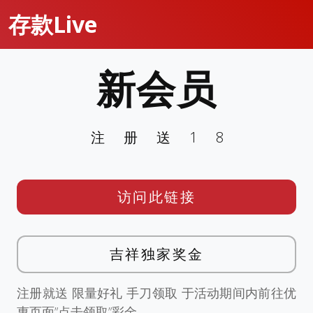
存款Live
新会员
注册送18
访问此链接
吉祥独家奖金
注册就送 限量好礼 手刀领取 于活动期间内前往优
惠页面”点击领取”彩金。