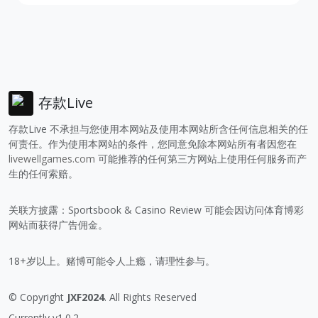
存款Live
存款Live 不承担与您使用本网站及使用本网站所含任何信息相关的任
何责任。作为使用本网站的条件，您同意免除本网站所有者因您在
livewellgames.com
可能推荐的任何第三方网站上使用任何服务而产
生的任何索赔。
关联方披露：Sportsbook & Casino Review 可能会因访问体育博彩
网站而获得广告佣金。
18+岁以上。赌博可能令人上瘾，请理性参与。
© Copyright
JXF2024
. All Rights Reserved
Currently v1.0.2.