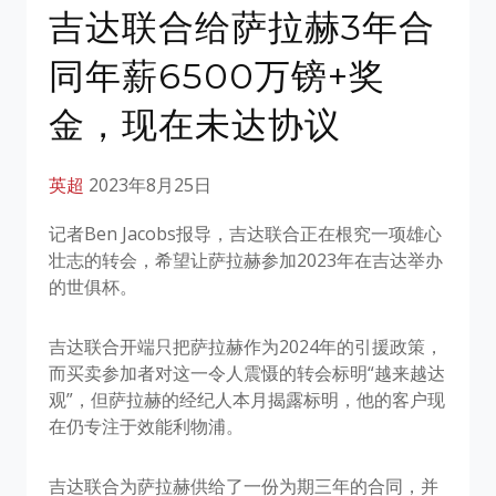
吉达联合给萨拉赫3年合
同年薪6500万镑+奖
金，现在未达协议
英超
2023年8月25日
记者Ben Jacobs报导，吉达联合正在根究一项雄心
壮志的转会，希望让萨拉赫参加2023年在吉达举办
的世俱杯。
吉达联合开端只把萨拉赫作为2024年的引援政策，
而买卖参加者对这一令人震慑的转会标明“越来越达
观”，但萨拉赫的经纪人本月揭露标明，他的客户现
在仍专注于效能利物浦。
吉达联合为萨拉赫供给了一份为期三年的合同，并