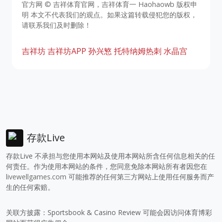
官方网 © 吉祥体育官网，吉祥体育一 Haohaowb 版权申
明 本文不代表我们的观点。如果这篇转载侵犯您的版权，
请联系我们及时删除！
吉祥坊
吉祥坊APP
孙兴慜
托特纳姆热刺
水晶宫
存款Live
存款Live 不承担与您使用本网站及使用本网站所含任何信息相关的任
何责任。作为使用本网站的条件，您同意免除本网站所有者因您在
livewellgames.com
可能推荐的任何第三方网站上使用任何服务而产
生的任何索赔。
关联方披露：Sportsbook & Casino Review 可能会因访问体育博彩