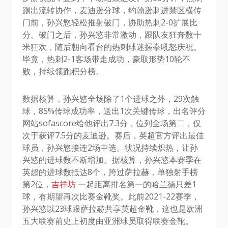
踢出流转协作，麦迪逊分球，约翰逊刺进禁区横传
门前，孙兴慜轻松推射破门，协助热刺2-0扩展比
分。破门之后，孙兴慜非常激动，跟队友狂奔数十
米狂欢，随后朝向看台的热刺球迷握拳吼怒庆祝。
毕竟，热刺2-1客场带走成功，豪取形势10轮不
败，持续领跑积分榜。
数据核算，孙兴慜全场除了1个进球之外，29次触
球，85%传球成功率，送出1次关键传球，出名评分
网站sofascore给他评出7.3分，位列全场第二，仅
次于获评7.5分的麦迪逊。赛后，英超官方评出最佳
球员，孙兴慜接连2场中选。状况持续炽热，让孙
兴慜的进球数不断增加。据核算，孙兴慜本赛季在
英超的进球数抵达8个，跨过萨拉赫，单独射手榜
第2位，
吉祥坊
一起距离排名第一的哈兰德只差1
球，有期望再次比赛金靴奖。此前2021-22赛季，
孙兴慜以23球跟萨拉赫共享英超金靴，这也是欧洲
五大联赛前史上初度由亚洲球员取得联赛金靴。