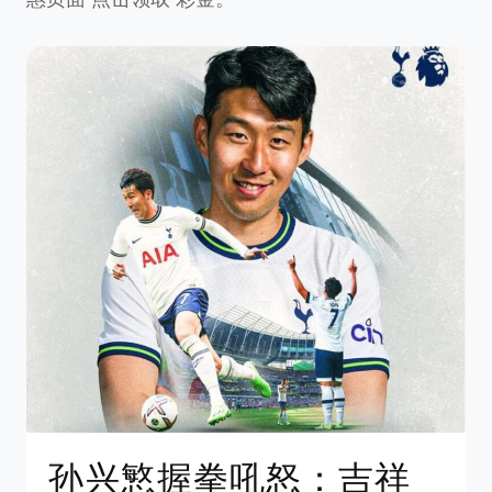
孙兴慜握拳吼怒：吉祥