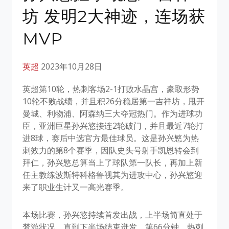
坊 发明2大神迹，连场获
MVP
英超
2023年10月28日
英超第10轮，热刺客场2-1打败水晶宫，豪取形势
10轮不败战绩，并且积26分稳居第一吉祥坊，甩开
曼城、利物浦、阿森纳三大夺冠热门。作为进球功
臣，亚洲巨星孙兴慜接连2轮破门，并且最近7轮打
进8球，赛后中选官方最佳球员。这是孙兴慜为热
刺效力的第8个赛季，因队史头号射手凯恩转会到
拜仁，孙兴慜总算当上了球队第一队长，再加上新
任主教练波斯特科格鲁视其为进攻中心，孙兴慜迎
来了职业生计又一高光赛季。
本场比赛，孙兴慜持续首发出战，上半场简直处于
梦游状况，直到下半场结束迸发。第66分钟，热刺