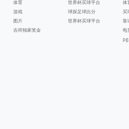
体育
世界杯买球平台
体
游戏
球探足球比分
买
图片
世界杯买球平台
靠
吉祥独家奖金
电
p