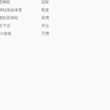
育网投
冠军
球站现金体育
凯发
谱的买球站
优博
竞下注
开云
g小游戏
万博