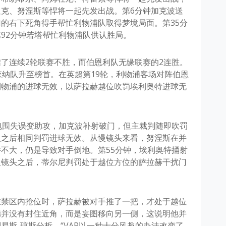
克、努涅斯等悍将一起先发出战。第6分钟加克波送
的右下死角得手帮忙利物浦队取得梦境局面。第35分
92分钟若塔帮忙利物浦队供认胜局。
了连续2轮联赛不胜，而伯恩利队无缘联赛的2连胜。
森纳队升至榜首。在英超第19轮，利物浦客场对阵伯恩
利物浦的进球无效，以萨拉赫越位吹罚埃利奥特进球无
包围失误变助攻，加克波补射破门，但主裁判随即吹罚
入之后相同判罚进球无效。从慢镜头来看，努涅斯在并
不大，仍是导致对手倒地。第55分钟，埃利奥特捅射
慢镜头之后，蒂尔尼判罚处于越位方位的萨拉赫干扰门
在禁区内抢位时，萨拉赫被对手推了一把，才处于越位
德并没有封住近角，而是妄图移向另一侧，这说明他并
易斯-琼斯分析，“VAR以一种十分风趣的办法改变了