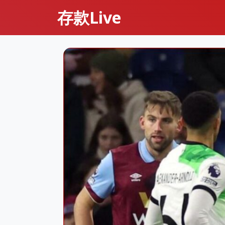
存款Live