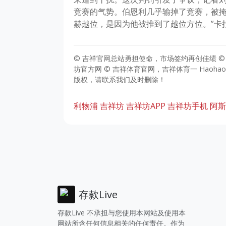
竞赛的气势。伯恩利几乎输掉了竞赛，被掩
赫越位，是因为他被推到了越位方位。”卡拉
© 吉祥官网总站勇担使命，市场签约再创佳绩 © 吉祥
坊官方网 © 吉祥体育官网，吉祥体育一 Haoh
版权，请联系我们及时删除！
利物浦
吉祥坊
吉祥坊APP
吉祥坊手机
阿斯
存款Live
存款Live 不承担与您使用本网站及使用本
网站所含任何信息相关的任何责任。作为