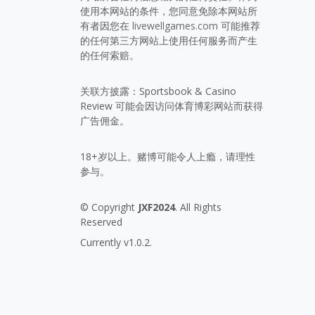
使用本网站的条件，您同意免除本网站所
有者因您在
livewellgames.com
可能推荐
的任何第三方网站上使用任何服务而产生
的任何索赔。
关联方披露：Sportsbook & Casino
Review 可能会因访问体育博彩网站而获得
广告佣金。
18+岁以上。赌博可能令人上瘾，请理性
参与。
© Copyright
JXF2024
. All Rights
Reserved
Currently v1.0.2.