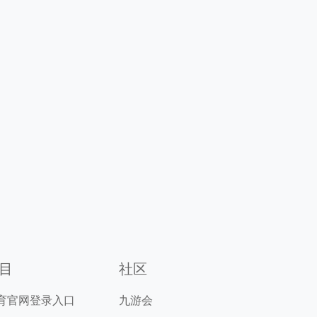
目
社区
育官网登录入口
九游会