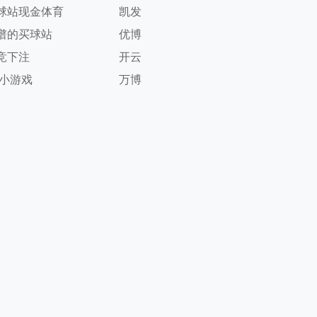
球站现金体育
凯发
谱的买球站
优博
竞下注
开云
g小游戏
万博