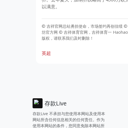
以满意。
© 吉祥官网总站勇担使命，市场签约再创佳绩 © 吉祥
坊官方网 © 吉祥体育官网，吉祥体育一 Haoh
版权，请联系我们及时删除！
英超
存款Live
存款Live 不承担与您使用本网站及使用本
网站所含任何信息相关的任何责任。作为
使用本网站的条件，您同意免除本网站所