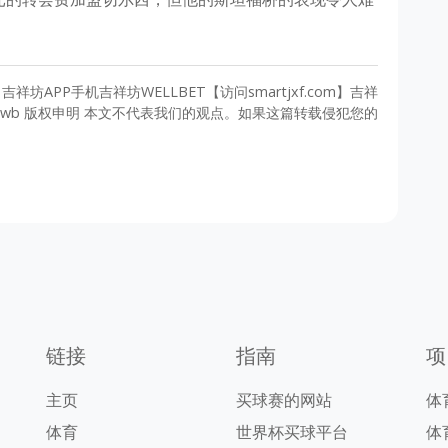
坊APP手机吉祥坊WELLBET【访问smartjxf.com】吉祥
aowb 版权申明 本文不代表我们的观点。如果这篇转载侵犯您的
链接
指南
项
主页
买球赛的网站
体
体育
世界杯买球平台
体