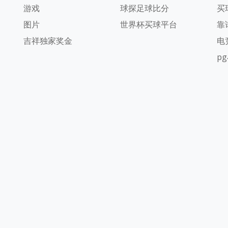
游戏
球探足球比分
买
图片
世界杯买球平台
靠
吉祥独家奖金
电
p