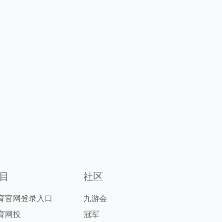
目
社区
育官网登录入口
九游会
育网投
冠军