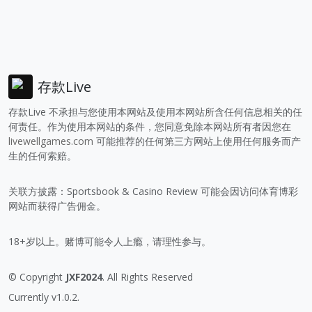
存款Live
存款Live 不承担与您使用本网站及使用本网站所含任何信息相关的任
何责任。作为使用本网站的条件，您同意免除本网站所有者因您在
livewellgames.com
可能推荐的任何第三方网站上使用任何服务而产
生的任何索赔。
关联方披露：Sportsbook & Casino Review 可能会因访问体育博彩
网站而获得广告佣金。
18+岁以上。赌博可能令人上瘾，请理性参与。
© Copyright
JXF2024
. All Rights Reserved
Currently v1.0.2.