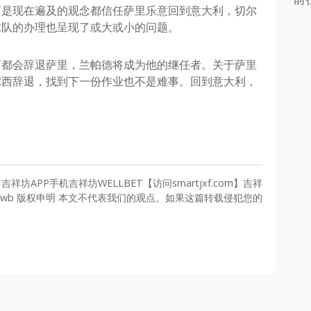
是现在遍及的观念都信任萨里乐意回到意大利，切尔
球队的办理也呈现了或大或小的问题。
都会辞退萨里，兰帕德将成为他的继任者。关于萨里
尔西辞退，找到下一份作业也不是难事。回到意大利，
坊APP手机吉祥坊WELLBET【访问smartjxf.com】吉祥
aowb 版权申明 本文不代表我们的观点。如果这篇转载侵犯您的