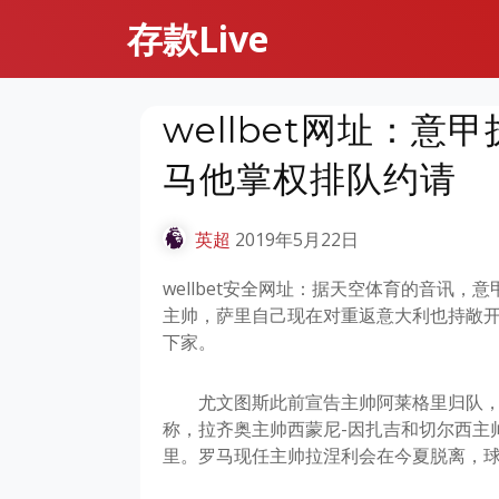
存款Live
wellbet网址：
马他掌权排队约请
英超
2019年5月22日
wellbet安全网址：据天空体育的音讯
主帅，萨里自己现在对重返意大利也持敞
下家。
尤文图斯此前宣告主帅阿莱格里归队，
称，拉齐奥主帅西蒙尼-因扎吉和切尔西主
里。罗马现任主帅拉涅利会在今夏脱离，