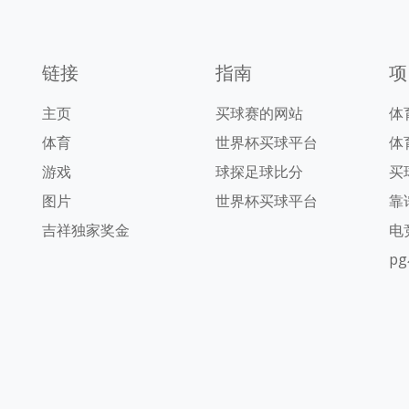
链接
指南
项
主页
买球赛的网站
体
体育
世界杯买球平台
体
游戏
球探足球比分
买
图片
世界杯买球平台
靠
吉祥独家奖金
电
p