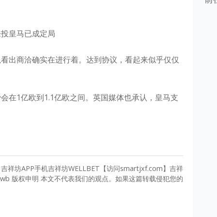
来投皇马已成定局
看出商洽确实在进行着。达到协议，看起来似乎仅仅
在1亿欧到1.1亿欧之间。英国媒体也承认，皇马支
坊APP手机吉祥坊WELLBET【访问smartjxf.com】吉祥
aowb 版权申明 本文不代表我们的观点。如果这篇转载侵犯您的