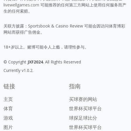
livewellgames.com
可能推荐的任何第三方网站上使用任何服务而产
生的任何索赔。
关联方披露：Sportsbook & Casino Review 可能会因访问体育博彩
网站而获得广告佣金。
18+岁以上。赌博可能令人上瘾，请理性参与。
© Copyright
JXF2024
. All Rights Reserved
Currently v1.0.2.
链接
指南
主页
买球赛的网站
体育
世界杯买球平台
游戏
球探足球比分
图片
世界杯买球平台