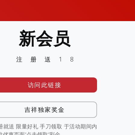
新会员
注册送18
访问此链接
吉祥独家奖金
册就送 限量好礼 手刀领取 于活动期间内
往优惠页面”点击领取”彩金。