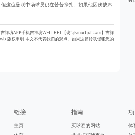
复，但这位曼联中场球员仍在苦苦挣扎。如果他因伤缺席
。
坊APP手机吉祥坊WELLBET【访问smartjxf.com】吉祥
aowb 版权申明 本文不代表我们的观点。如果这篇转载侵犯您的
链接
指南
项
主页
买球赛的网站
体