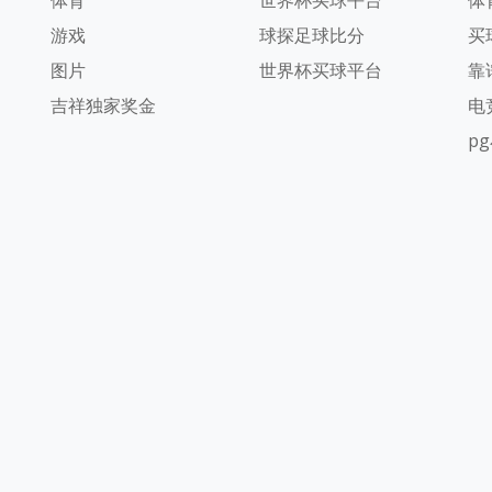
体育
世界杯买球平台
体
游戏
球探足球比分
买
图片
世界杯买球平台
靠
吉祥独家奖金
电
p