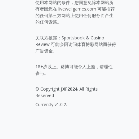
使用本网站的条件，您同意免除本网站所
有者因您在
livewellgames.com
可能推荐
的任何第三方网站上使用任何服务而产生
的任何索赔。
关联方披露：Sportsbook & Casino
Review 可能会因访问体育博彩网站而获得
广告佣金。
18+岁以上。赌博可能令人上瘾，请理性
参与。
© Copyright
JXF2024
. All Rights
Reserved
Currently v1.0.2.