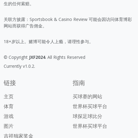
生的任何索赔。
关联方披露：Sportsbook & Casino Review 可能会因访问体育博彩
网站而获得广告佣金。
18+岁以上。赌博可能令人上瘾，请理性参与。
© Copyright
JXF2024
. All Rights Reserved
Currently v1.0.2.
链接
指南
主页
买球赛的网站
体育
世界杯买球平台
游戏
球探足球比分
图片
世界杯买球平台
吉祥独家奖金