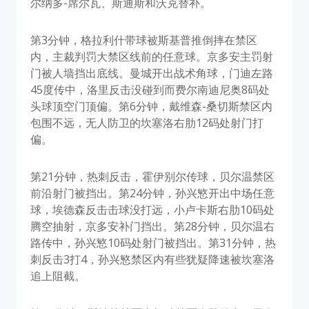
尔纳多-席尔瓦、斯通斯和沃克替补。
第3分钟，格拉利什带球被斯基普推倒摔在禁区
内，主裁判罚大禁区线前的任意球。京多安主罚射
门被人墙挡出底线。曼城开出战术角球，门迪左路
45度传中，洛里反击没碰到而费尔南迪尼奥8码处
头球顶空门顶偏。第6分钟，戴维森-桑切斯禁区内
包围不远，无人防卫的坎塞洛右肋12码处射门打
偏。
第21分钟，热刺反击，霍伊别尔传球，贝尔温禁区
前沿射门被挡出。第24分钟，孙兴慜开出中场任意
球，埃德森反击击球没打远，小卢卡斯右肋10码处
腾空抽射，京多安补门挡出。第28分钟，贝尔温右
路传中，孙兴慜10码处射门被挡出。第31分钟，热
刺反击3打4，孙兴慜禁区内有些犹疑降速被坎塞洛
追上阻截。