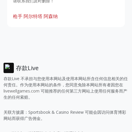
请联系我们及时删除！
枪手
阿尔特塔
阿森纳
存款Live
存款Live 不承担与您使用本网站及使用本网站所含任何信息相关的任
何责任。作为使用本网站的条件，您同意免除本网站所有者因您在
livewellgames.com
可能推荐的任何第三方网站上使用任何服务而产
生的任何索赔。
关联方披露：Sportsbook & Casino Review 可能会因访问体育博彩
网站而获得广告佣金。