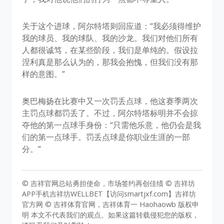
关于这个进球，阿尔特塔则回应道：“我必须得维护
我的球员、我的球队、我的沙龙。我们对他们所有
人都很诚笃，在某些阶段，我们是单纯的。假设拉
涅利真是那么认为的，那我会抱愧，但我们没有那
样的意图。”
奥巴梅扬在比赛中又一次罚丢点球，他这赛季两次
主罚点球都罚丢了。不过，阿尔特塔标明并不会掠
夺他的第一点球手身份：“只需他乐意，他仍会是我
们的第一点球手。罚丢点球是你职业生涯的一部
分。”
© 吉祥官网总站勇担使命，市场签约再创佳绩 © 吉祥坊
APP手机吉祥坊WELLBET【访问smartjxf.com】吉祥坊
官方网 © 吉祥体育官网，吉祥体育一 Haohaowb 版权申
明 本文不代表我们的观点。如果这篇转载侵犯您的版权，