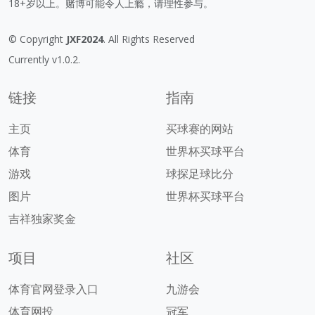
18+岁以上。赌博可能令人上瘾，请理性参与。
© Copyright
JXF2024
. All Rights Reserved
Currently v1.0.2.
链接
指南
主页
买球赛的网站
体育
世界杯买球平台
游戏
球探足球比分
图片
世界杯买球平台
吉祥独家奖金
项目
社区
体育官网登录入口
九游会
体育网投
冠军