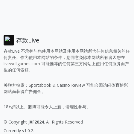
存款Live
存款Live 不承担与您使用本网站及使用本网站所含任何信息相关的任
何责任。作为使用本网站的条件，您同意免除本网站所有者因您在
livewellgames.com
可能推荐的任何第三方网站上使用任何服务而产
生的任何索赔。
关联方披露：Sportsbook & Casino Review 可能会因访问体育博彩
网站而获得广告佣金。
18+岁以上。赌博可能令人上瘾，请理性参与。
© Copyright
JXF2024
. All Rights Reserved
Currently v1.0.2.