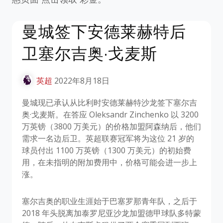
曼城签下安德莱赫特后
卫塞尔吉奥·戈麦斯
英超
2022年8月18日
曼城现已承认从比利时安德莱赫特沙龙签下塞尔吉
奥·戈麦斯。在答应 Oleksandr Zinchenko 以 3200
万英镑（3800 万美元）的价格加盟阿森纳后，他们
需求一名边后卫。英超联赛冠军将为这位 21 岁的
球员付出 1100 万英镑（1300 万美元）的初始费
用，在未指明的附加费用中，价格可能会进一步上
涨。
塞尔吉奥的职业生涯始于巴塞罗那青年队，之后于
2018 年头脱离加泰罗尼亚沙龙加盟德甲球队多特蒙