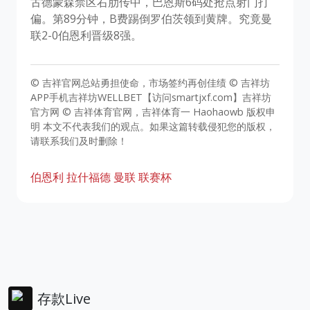
古德蒙森禁区右肋传中，巴恩斯6码处抢点射门打
偏。第89分钟，B费踢倒罗伯茨领到黄牌。究竟曼
联2-0伯恩利晋级8强。
© 吉祥官网总站勇担使命，市场签约再创佳绩 © 吉祥坊
APP手机吉祥坊WELLBET【访问smartjxf.com】吉祥坊
官方网 © 吉祥体育官网，吉祥体育一 Haohaowb 版权申
明 本文不代表我们的观点。如果这篇转载侵犯您的版权，
请联系我们及时删除！
伯恩利
拉什福德
曼联
联赛杯
存款Live