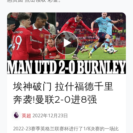
埃神破门 拉什福德千里
奔袭!曼联2-0进8强
英超
2022年12月23日
2022-23赛季英格兰联赛杯进行了1/8决赛的一场比