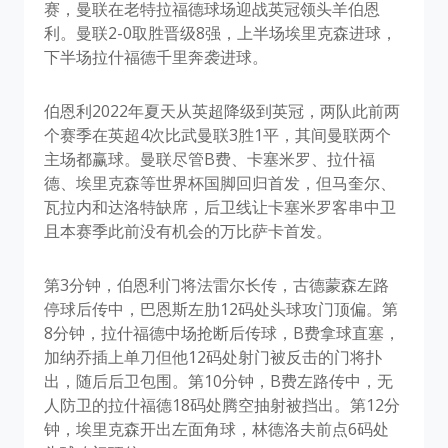
赛，曼联在老特拉福德球场迎战英冠领头羊伯恩
利。曼联2-0取胜晋级8强，上半场埃里克森进球，
下半场拉什福德千里奔袭进球。
伯恩利2022年夏天从英超降级到英冠，两队此前两
个赛季在英超4次比武曼联3胜1平，其间曼联两个
主场都赢球。曼联尽管B费、卡塞米罗、拉什福
德、埃里克森等世界杯国脚回归首发，但马奎尔、
瓦拉内和达洛特缺席，后卫线让卡塞米罗客串中卫
且本赛季此前没有机会的万比萨卡首发。
第3分钟，伯恩利门将法雷尔长传，古德蒙森左路
停球后传中，巴恩斯左肋12码处头球攻门顶偏。第
8分钟，拉什福德中场抢断后传球，B费拿球直塞，
加纳乔插上单刀但他12码处射门被反击的门将扑
出，随后后卫包围。第10分钟，B费左路传中，无
人防卫的拉什福德18码处腾空抽射被挡出。第12分
钟，埃里克森开出左面角球，林德洛夫前点6码处