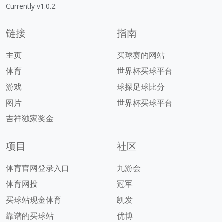
Currently v1.0.2.
链接
指南
主页
买球赛的网站
体育
世界杯买球平台
游戏
球探足球比分
图片
世界杯买球平台
吉祥独家奖金
项目
社区
体育官网登录入口
九游会
体育网投
冠军
买球站现金体育
凯发
靠谱的买球站
优博