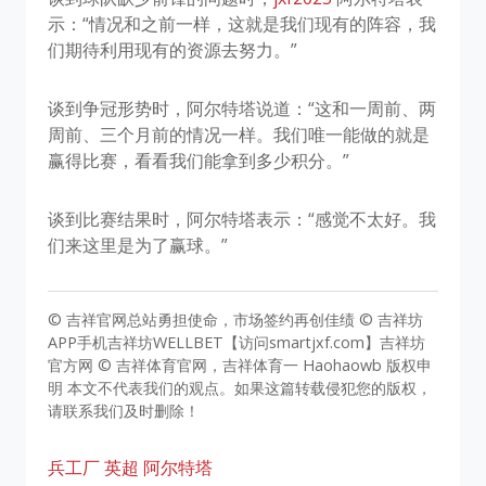
示：“情况和之前一样，这就是我们现有的阵容，我
们期待利用现有的资源去努力。”
谈到争冠形势时，阿尔特塔说道：“这和一周前、两
周前、三个月前的情况一样。我们唯一能做的就是
赢得比赛，看看我们能拿到多少积分。”
谈到比赛结果时，阿尔特塔表示：“感觉不太好。我
们来这里是为了赢球。”
© 吉祥官网总站勇担使命，市场签约再创佳绩 © 吉祥坊
APP手机吉祥坊WELLBET【访问smartjxf.com】吉祥坊
官方网 © 吉祥体育官网，吉祥体育一 Haohaowb 版权申
明 本文不代表我们的观点。如果这篇转载侵犯您的版权，
请联系我们及时删除！
兵工厂
英超
阿尔特塔