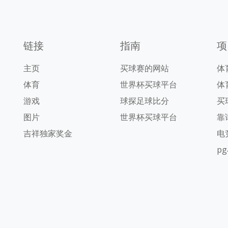
链接
指南
项
主页
买球赛的网站
体
体育
世界杯买球平台
体
游戏
球探足球比分
买
图片
世界杯买球平台
靠
吉祥独家奖金
电
p