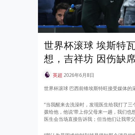
世界杯滚球 埃斯特
想，吉祥坊 因伤缺
英超
2026年6月8日
世界杯滚球 巴西前锋埃斯特旺接受媒体的
“当我醒来去洗澡时，发现医生给我打了三
拨给他，他说‘带上你父母来一趟，我们也
医生会当场直接告诉我；但当他们让我带父