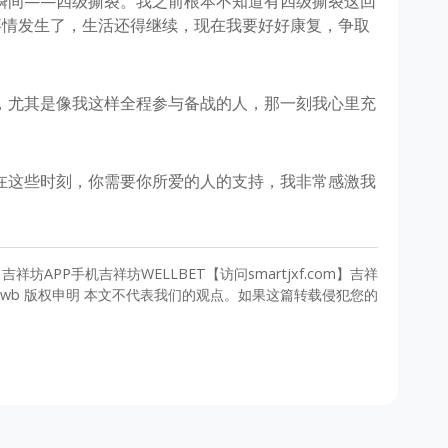
瞬间——四级撕裂。我之前根本不知道有四级撕裂这回
事情发生了，生活还得继续，现在我要好好康复，争取
，尤其是像我这样全程参与备战的人，那一刻我心里充
在这些时刻，你需要你所爱的人的支持，我非常感激我
坊APP手机吉祥坊WELLBET【访问smartjxf.com】吉祥
aowb 版权申明 本文不代表我们的观点。如果这篇转载侵犯您的