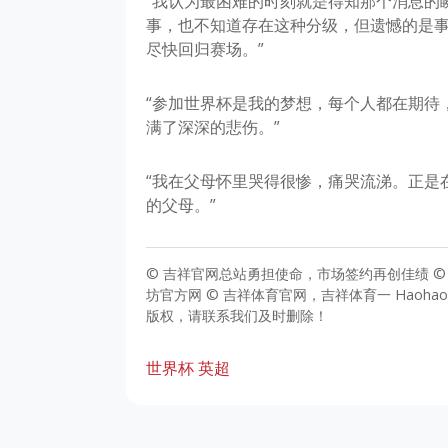
“我认为最困难的时刻就是得知那个消息的
事，也不知道存在这种分级，但遗憾的是
尽快回归赛场。”
“参加世界杯是我的梦想，每个人都在期待
满了深深的悲伤。”
“我在父母怀里哭得很惨，痛哭流涕。正是
的父母。”
© 吉祥官网总站勇担使命，市场签约再创佳绩 © 吉祥
坊官方网 © 吉祥体育官网，吉祥体育一 Haoh
版权，请联系我们及时删除！
世界杯
英超