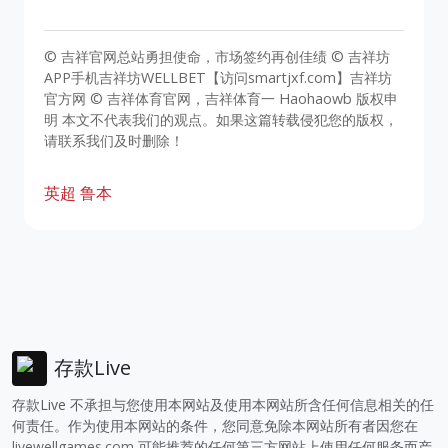
© 吉祥官网总站勇担使命，市场签约再创佳绩 © 吉祥坊
APP手机吉祥坊WELLBET【访问smartjxf.com】吉祥坊
官方网 © 吉祥体育官网，吉祥体育一 Haohaowb 版权申
明 本文不代表我们的观点。如果这篇转载侵犯您的版权，
请联系我们及时删除！
英超
鲁本
存款Live
存款Live 不承担与您使用本网站及使用本网站所含任何信息相关的任
何责任。作为使用本网站的条件，您同意免除本网站所有者因您在
livewellgames.com
可能推荐的任何第三方网站上使用任何服务而产