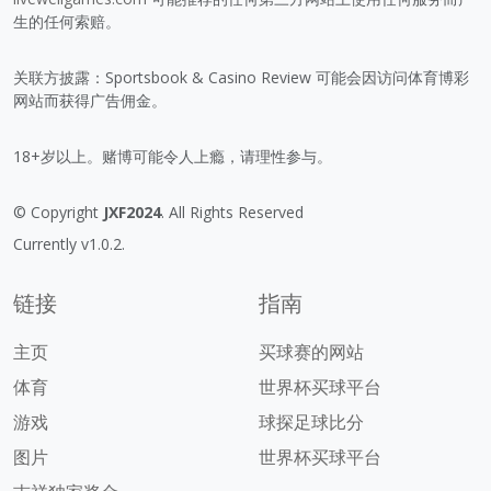
生的任何索赔。
关联方披露：Sportsbook & Casino Review 可能会因访问体育博彩
网站而获得广告佣金。
18+岁以上。赌博可能令人上瘾，请理性参与。
© Copyright
JXF2024
. All Rights Reserved
Currently v1.0.2.
链接
指南
主页
买球赛的网站
体育
世界杯买球平台
游戏
球探足球比分
图片
世界杯买球平台