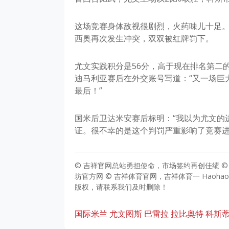
这场竞赛身体敌视很剧烈，火药味儿十足
西奥再次发生冲突，双双被红牌罚下。
尤文实践积分是56分，高于现在排名第二的
迪马利亚赛后在外交账号写道：“又一场巨
最后！”
国米后卫达米安赛后标明：“我以为尤文的
证。很不幸的是这个判罚严重影响了竞赛进
© 吉祥官网总站勇担使命，市场签约再创佳绩 © 吉祥
坊官方网 © 吉祥体育官网，吉祥体育一 Haoh
版权，请联系我们及时删除！
国际米兰
尤文图斯
巴雷拉
拉比奥特
科斯