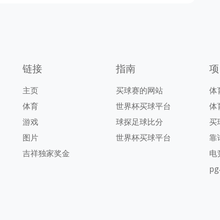
链接
指南
项
主页
买球赛的网站
体
体育
世界杯买球平台
体
游戏
球探足球比分
买
图片
世界杯买球平台
靠
吉祥独家奖金
电
p