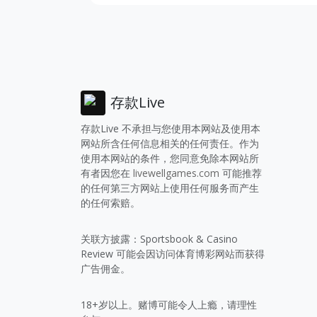
存款Live
存款Live 不承担与您使用本网站及使用本
网站所含任何信息相关的任何责任。作为
使用本网站的条件，您同意免除本网站所
有者因您在
livewellgames.com
可能推荐
的任何第三方网站上使用任何服务而产生
的任何索赔。
关联方披露：Sportsbook & Casino
Review 可能会因访问体育博彩网站而获得
广告佣金。
18+岁以上。赌博可能令人上瘾，请理性