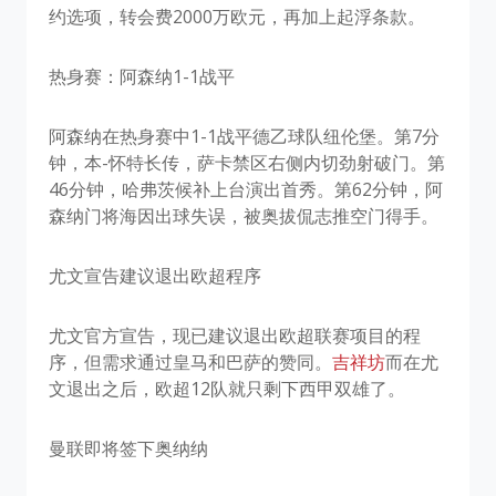
约选项，转会费2000万欧元，再加上起浮条款。
热身赛：阿森纳1-1战平
阿森纳在热身赛中1-1战平德乙球队纽伦堡。第7分
钟，本-怀特长传，萨卡禁区右侧内切劲射破门。第
46分钟，哈弗茨候补上台演出首秀。第62分钟，阿
森纳门将海因出球失误，被奥拔侃志推空门得手。
尤文宣告建议退出欧超程序
尤文官方宣告，现已建议退出欧超联赛项目的程
序，但需求通过皇马和巴萨的赞同。
吉祥坊
而在尤
文退出之后，欧超12队就只剩下西甲双雄了。
曼联即将签下奥纳纳