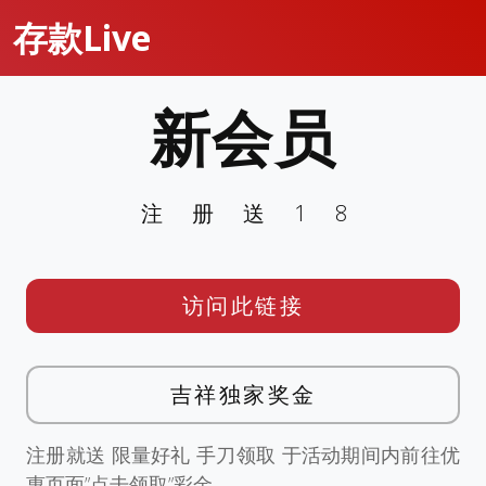
存款Live
新会员
注册送18
访问此链接
吉祥独家奖金
注册就送 限量好礼 手刀领取 于活动期间内前往优
惠页面”点击领取”彩金。