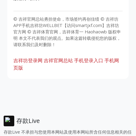
© 吉祥官网总站勇担使命，市场签约再创佳绩 © 吉祥坊
APP手机吉祥坊WELLBET【访问smartjxf.com】吉祥坊
官方网 © 吉祥体育官网，吉祥体育一 Haohaowb 版权申
明 本文不代表我们的观点。如果这篇转载侵犯您的版权，
请联系我们及时删除！
吉祥坊登录网
吉祥官网总站
手机登录入口
手机网
页版
存款Live
存款Live 不承担与您使用本网站及使用本网站所含任何信息相关的任