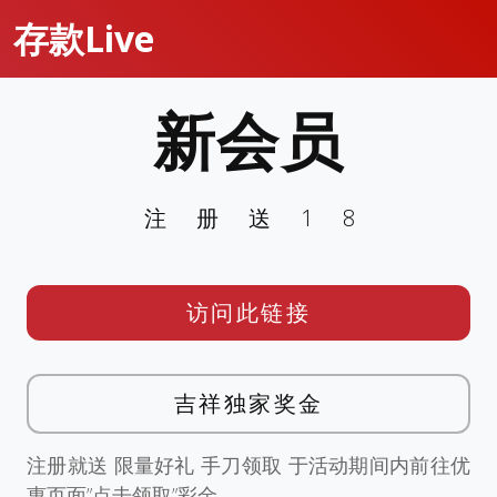
存款Live
新会员
注册送18
访问此链接
吉祥独家奖金
注册就送 限量好礼 手刀领取 于活动期间内前往优
惠页面”点击领取”彩金。