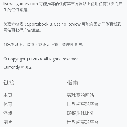
livewellgames.com
可能推荐的任何第三方网站上使用任何服务而产
生的任何索赔。
关联方披露：Sportsbook & Casino Review 可能会因访问体育博彩
网站而获得广告佣金。
18+岁以上。赌博可能令人上瘾，请理性参与。
© Copyright
JXF2024
. All Rights Reserved
Currently v1.0.2.
链接
指南
主页
买球赛的网站
体育
世界杯买球平台
游戏
球探足球比分
图片
世界杯买球平台