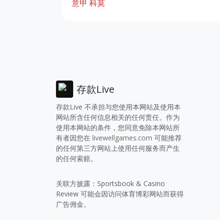
意甲
科莫
存款Live
存款Live 不承担与您使用本网站及使用本
网站所含任何信息相关的任何责任。作为
使用本网站的条件，您同意免除本网站所
有者因您在
livewellgames.com
可能推荐
的任何第三方网站上使用任何服务而产生
的任何索赔。
关联方披露：Sportsbook & Casino
Review 可能会因访问体育博彩网站而获得
广告佣金。