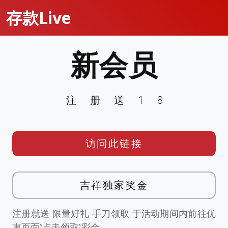
存款Live
新会员
注册送18
访问此链接
吉祥独家奖金
注册就送 限量好礼 手刀领取 于活动期间内前往优
惠页面”点击领取”彩金。