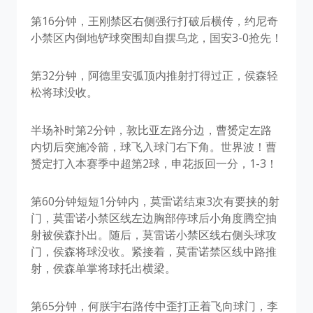
第16分钟，王刚禁区右侧强行打破后横传，约尼奇
小禁区内倒地铲球突围却自摆乌龙，国安3-0抢先！
第32分钟，阿德里安弧顶内推射打得过正，侯森轻
松将球没收。
半场补时第2分钟，敦比亚左路分边，曹赟定左路
内切后突施冷箭，球飞入球门右下角。世界波！曹
赟定打入本赛季中超第2球，申花扳回一分，1-3！
第60分钟短短1分钟内，莫雷诺结束3次有要挟的射
门，莫雷诺小禁区线左边胸部停球后小角度腾空抽
射被侯森扑出。随后，莫雷诺小禁区线右侧头球攻
门，侯森将球没收。紧接着，莫雷诺禁区线中路推
射，侯森单掌将球托出横梁。
第65分钟，何朕宇右路传中歪打正着飞向球门，李