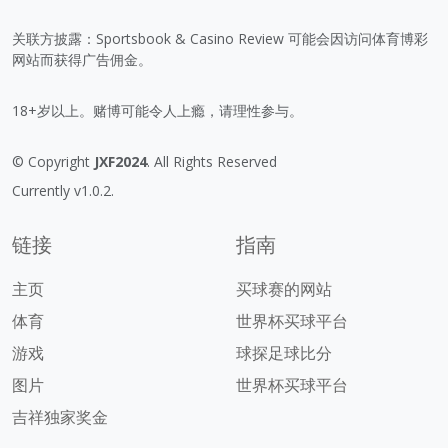
关联方披露：Sportsbook & Casino Review 可能会因访问体育博彩
网站而获得广告佣金。
18+岁以上。赌博可能令人上瘾，请理性参与。
© Copyright
JXF2024
. All Rights Reserved
Currently v1.0.2.
链接
指南
主页
买球赛的网站
体育
世界杯买球平台
游戏
球探足球比分
图片
世界杯买球平台
吉祥独家奖金