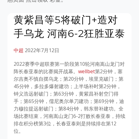
黄紫昌等5将破门+造对
手乌龙 河南6-2狂胜亚泰
中超
2022年7月12日
2022赛季中超联赛第一阶段第10轮河南嵩山龙门对
阵长春亚泰的比赛揭开战幕。
wellbet
第2分钟，塞
尔吉奥不慎自摆乌龙；第20分钟，埃里克破门；第
45分钟，多拉多爆射建功；上半场补时第2分钟，
钟义浩远射破门；第63分钟，黄紫昌补射空门得
手；第65分钟，儒尼奥尔单刀建功；第69分钟，迪
力穆拉提远射破门；第84分钟，韩东替补建功。全
场比赛结束，河南嵩山龙门6-2打败长春亚泰，持续
排在积分榜第3位，长春亚泰则是持续排在第12
位。