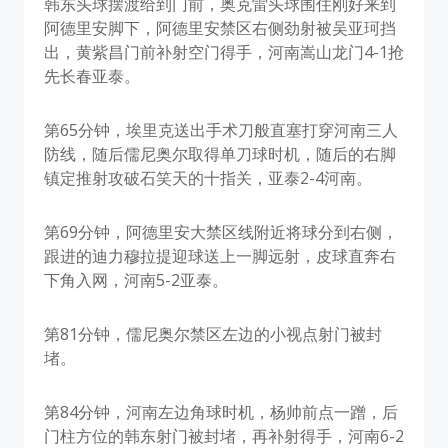
韩东头球摆渡给到门前，奥克雷头球围住刚好来到
阿德里安脚下，阿德里安禁区右侧劲射被吴亚珂挡
出，黄紫昌门前补射空门得手，河南嵩山龙门4-1抢
先长春亚泰。
第65分钟，埃里克送出手术刀般直塞打穿河南三人
防线，随后儒尼奥尔取得单刀球时机，随后的右脚
镇定推射攻破石笑天的十指关，亚泰2-4河南。
第69分钟，阿德里安大禁区线附近将球分到右侧，
跟进的迪力穆拉提迎球送上一脚远射，皮球直奔右
下角入网，河南5-2亚泰。
第81分钟，儒尼奥尔禁区左边的小视点射门被封
堵。
第84分钟，河南左边角球时机，杨帅前点一蹭，后
门柱方位的韩东射门被封堵，再补射得手，河南6-2