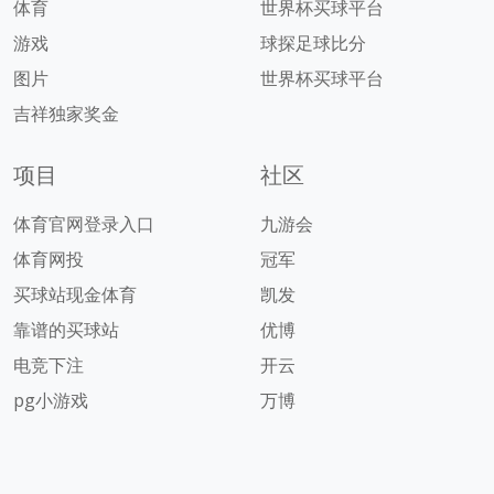
体育
世界杯买球平台
游戏
球探足球比分
图片
世界杯买球平台
吉祥独家奖金
项目
社区
体育官网登录入口
九游会
体育网投
冠军
买球站现金体育
凯发
靠谱的买球站
优博
电竞下注
开云
pg小游戏
万博