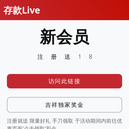
存款Live
新会员
注册送18
访问此链接
吉祥独家奖金
注册就送 限量好礼 手刀领取 于活动期间内前往优
惠页面”点击领取”彩金。