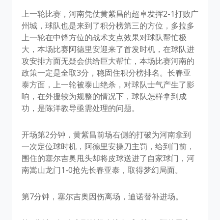
上一轮比赛，河南凭仗黄紫昌的超卓发挥2-1打败广
州城，球队也是来到了积分榜第三的方位，多拉多
上一轮在中锋方位的战术支点效果对球队帮忙极
大，本场比赛阿德里安迎来了首发时机，在球队进
攻安排方面无疑会供给巨大帮忙，本场比赛河南的
政策一定是全取3分，稳固住积分榜排名。长春亚
泰方面，上一轮被泰山绝杀，对球队士气产生了影
响，在外援较为规整的情况下，球队怎样拿到成
功，是陈洋教导亟需处理的问题。
开场第2分钟，黄紫昌前场右侧的打破为河南拿到
一次定位球时机，阿德里安操刀主罚，给到门前，
围住的塞尔吉奥甩头却将皮球送进了自家球门，河
南嵩山龙门1-0抢先长春亚泰，取得梦幻局面。
第7分钟，塞尔吉奥因伤离场，迪诺替补进场。