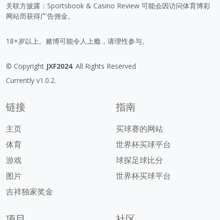
关联方披露：Sportsbook & Casino Review 可能会因访问体育博彩
网站而获得广告佣金。
18+岁以上。赌博可能令人上瘾，请理性参与。
© Copyright
JXF2024
. All Rights Reserved
Currently v1.0.2.
链接
指南
主页
买球赛的网站
体育
世界杯买球平台
游戏
球探足球比分
图片
世界杯买球平台
吉祥独家奖金
项目
社区