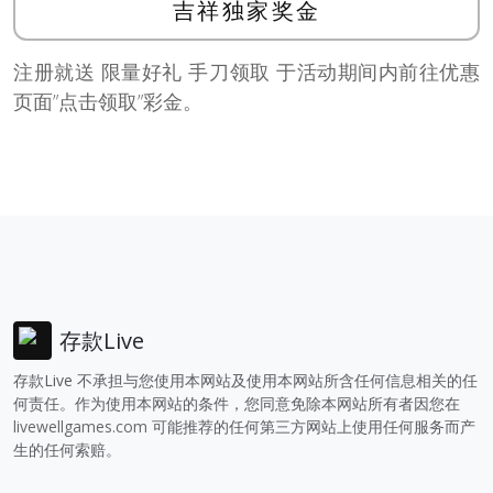
吉祥独家奖金
注册就送 限量好礼 手刀领取 于活动期间内前往优惠
页面”点击领取”彩金。
存款Live
存款Live 不承担与您使用本网站及使用本网站所含任何信息相关的任
何责任。作为使用本网站的条件，您同意免除本网站所有者因您在
livewellgames.com
可能推荐的任何第三方网站上使用任何服务而产
生的任何索赔。