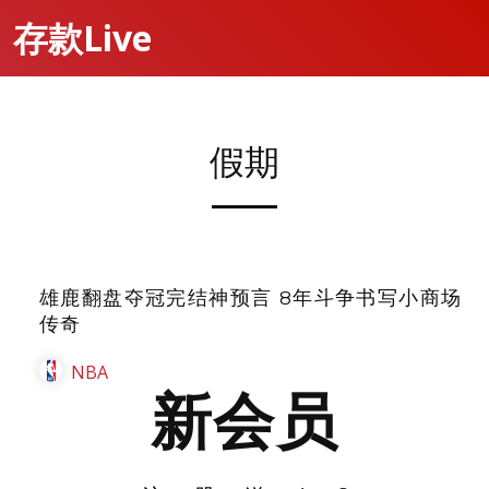
存款Live
假期
雄鹿翻盘夺冠完结神预言 8年斗争书写小商场
传奇
NBA
新会员