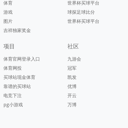
体育
世界杯买球平台
游戏
球探足球比分
图片
世界杯买球平台
吉祥独家奖金
项目
社区
体育官网登录入口
九游会
体育网投
冠军
买球站现金体育
凯发
靠谱的买球站
优博
电竞下注
开云
pg小游戏
万博