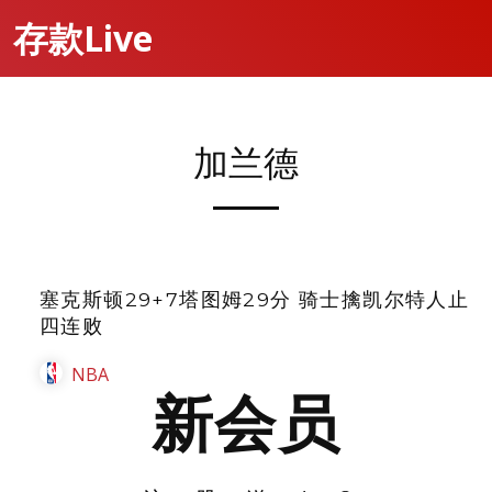
存款Live
加兰德
塞克斯顿29+7塔图姆29分 骑士擒凯尔特人止
四连败
NBA
新会员