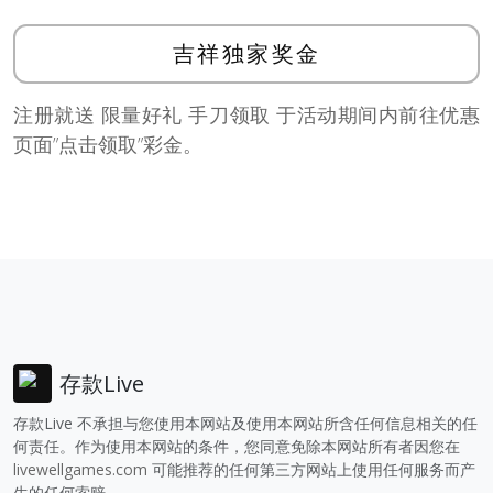
吉祥独家奖金
注册就送 限量好礼 手刀领取 于活动期间内前往优惠
页面”点击领取”彩金。
存款Live
存款Live 不承担与您使用本网站及使用本网站所含任何信息相关的任
何责任。作为使用本网站的条件，您同意免除本网站所有者因您在
livewellgames.com
可能推荐的任何第三方网站上使用任何服务而产
生的任何索赔。