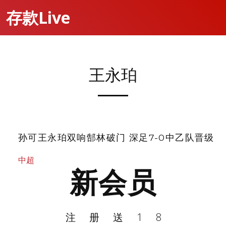
存款Live
王永珀
孙可王永珀双响郜林破门 深足7-0中乙队晋级
中超
新会员
注册送18