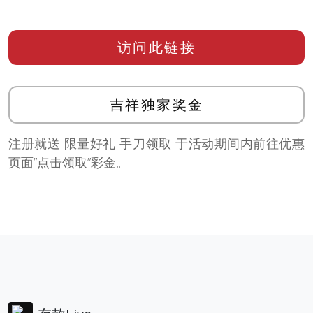
访问此链接
吉祥独家奖金
注册就送 限量好礼 手刀领取 于活动期间内前往优惠
页面”点击领取”彩金。