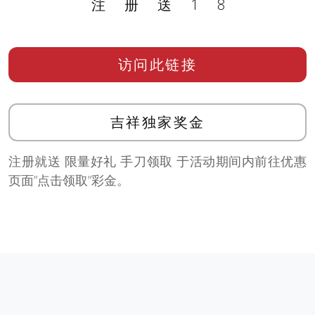
注册送18
访问此链接
吉祥独家奖金
注册就送 限量好礼 手刀领取 于活动期间内前往优惠
页面”点击领取”彩金。