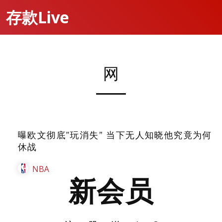
存款Live
网
曝欧文彻底”玩消失” 当下无人知晓他究竟为何
休战
NBA
新会员