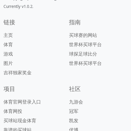
Currently v1.0.2.
链接
指南
主页
买球赛的网站
体育
世界杯买球平台
游戏
球探足球比分
图片
世界杯买球平台
吉祥独家奖金
项目
社区
体育官网登录入口
九游会
体育网投
冠军
买球站现金体育
凯发
靠谱的买球站
优博