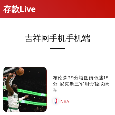
存款Live
吉祥网手机手机端
布伦森39分塔图姆低迷18
分 尼克斯三军用命轻取绿
军
NBA