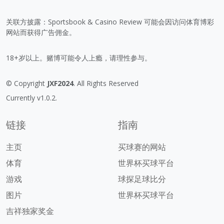
关联方披露：Sportsbook & Casino Review 可能会因访问体育博彩
网站而获得广告佣金。
18+岁以上。赌博可能令人上瘾，请理性参与。
© Copyright
JXF2024
. All Rights Reserved
Currently v1.0.2.
链接
指南
主页
买球赛的网站
体育
世界杯买球平台
游戏
球探足球比分
图片
世界杯买球平台
吉祥独家奖金