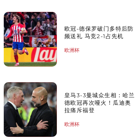
欧冠-德保罗破门多特后防
频送礼 马竞2-1占先机
欧洲杯
皇马3-3曼城众生相：哈兰
德欧冠再次哑火！瓜迪奥
拉痛斥福登
欧洲杯