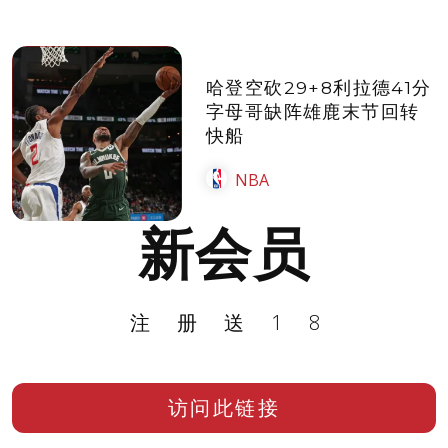
哈登空砍29+8利拉德41分
字母哥缺阵雄鹿末节回转
快船
NBA
新会员
注册送18
访问此链接