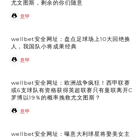
尤文图斯，剩余的你们随意
意甲
wellbet安全网址：盘点足球场上10大回绝换
人，我国队小将成果经典
意甲
wellbet安全网址：欧洲战争疯狂！西甲联赛
或6支球队有资格获得英超联赛只有曼联离开C
罗博以19％的概率挽救尤文图斯？
意甲
wellbet安全网址：曝意大利球星将娶美女主