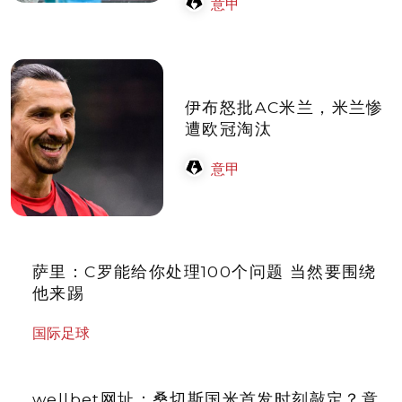
意甲
伊布怒批AC米兰，米兰惨
遭欧冠淘汰
意甲
萨里：C罗能给你处理100个问题 当然要围绕
他来踢
国际足球
wellbet网址：桑切斯国米首发时刻敲定？意