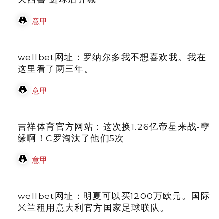
意甲
wellbet网址：罗纳尔多我不想喜欢我。我在
这里看了两三年。
意甲
吉祥体育官方网站：这次换1.26亿帝星来战-孽
缘啊！C罗淘汰了他们5次
意甲
wellbet网址：明夏可以买1200万欧元。国际
米兰租用意大利官方国家足球联队。