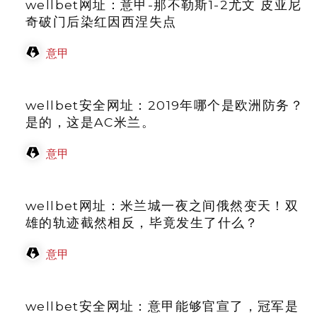
wellbet网址：意甲-那不勒斯1-2尤文 皮亚尼
奇破门后染红因西涅失点
意甲
wellbet安全网址：2019年哪个是欧洲防务？
是的，这是AC米兰。
意甲
wellbet网址：米兰城一夜之间俄然变天！双
雄的轨迹截然相反，毕竟发生了什么？
意甲
wellbet安全网址：意甲能够官宣了，冠军是