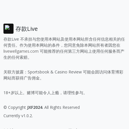
存款Live
存款Live 不承担与您使用本网站及使用本网站所含任何信息相关的任
何责任。作为使用本网站的条件，您同意免除本网站所有者因您在
livewellgames.com
可能推荐的任何第三方网站上使用任何服务而产
生的任何索赔。
关联方披露：Sportsbook & Casino Review 可能会因访问体育博彩
网站而获得广告佣金。
18+岁以上。赌博可能令人上瘾，请理性参与。
© Copyright
JXF2024
. All Rights Reserved
Currently v1.0.2.