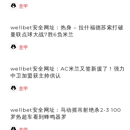
意甲
wellbet安全网址：热身 – 拉什福德苏索打破
曼联点球大战7胜6负米兰
意甲
wellbet安全网址：AC米兰又签新援了！强力
中卫加盟获主帅供认
意甲
wellbet安全网址：马动摇吊射绝杀2-3 100
罗热超车看到蜂鸣器罗
意甲